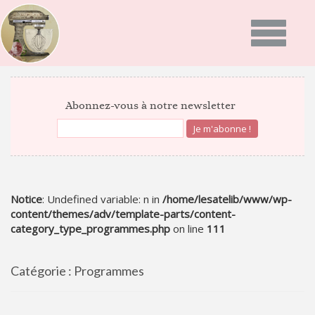
Toggle
navigatio
ACCUEIL
Abonnez-vous à notre newsletter
PRÉSENTATION
PROGRAMMES
GALERIE PHOTO
Notice
: Undefined variable: n in
/home/lesatelib/www/wp-
content/themes/adv/template-parts/content-
category_type_programmes.php
on line
111
RECETTES
Catégorie :
ACTUALITÉS
Programmes
NEWS
BON CADEAU
INFOS DU MOMENT