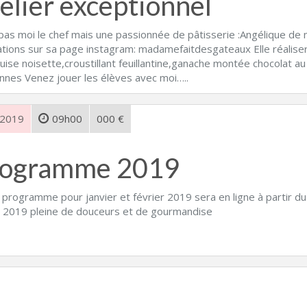
elier exceptionnel
pas moi le chef mais une passionnée de pâtisserie :Angélique de m
sations sur sa page instagram: madamefaitdesgateaux Elle réaliser
ise noisette,croustillant feuillantine,ganache montée chocolat au 
nnes Venez jouer les élèves avec moi…..
 2019
09h00
000 €
rogramme 2019
 programme pour janvier et février 2019 sera en ligne à partir du
 2019 pleine de douceurs et de gourmandise