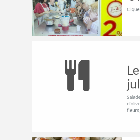
Clique
Le
ju
Salad
d’oliv
fleurs