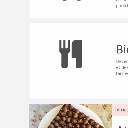
partic
Bi
Décemb
et des
l’ann
16 No