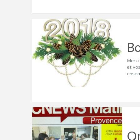
Bo
Merci
et vo
ensem
On