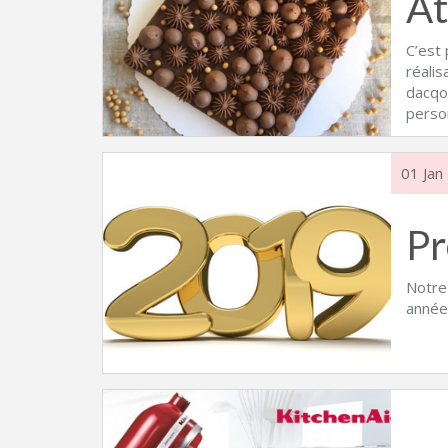
At
C’est 
réali
dacqou
perso
01 Jan
P
Notre
année