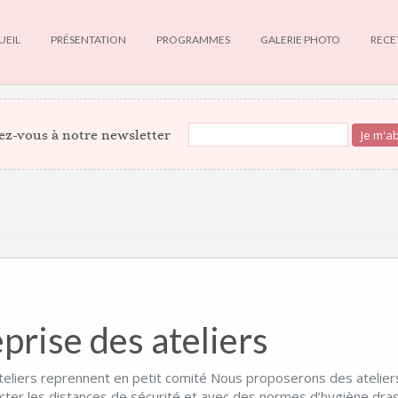
UEIL
PRÉSENTATION
PROGRAMMES
GALERIE PHOTO
RECE
z-vous à notre newsletter
prise des ateliers
teliers reprennent en petit comité Nous proposerons des atelier
cter les distances de sécurité et avec des normes d’hygiène dra