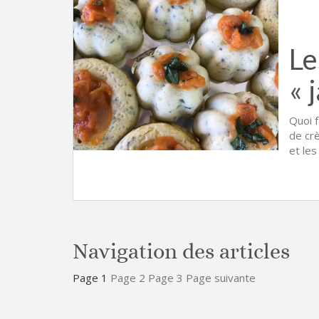
Le
« 
Quoi f
de cr
et les
Navigation des articles
Page
1
Page
2
Page
3
Page suivante