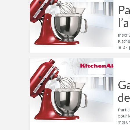
Pa
l’
Inscri
Kitche
le 27 
Ga
de
Partic
pour l
moi u