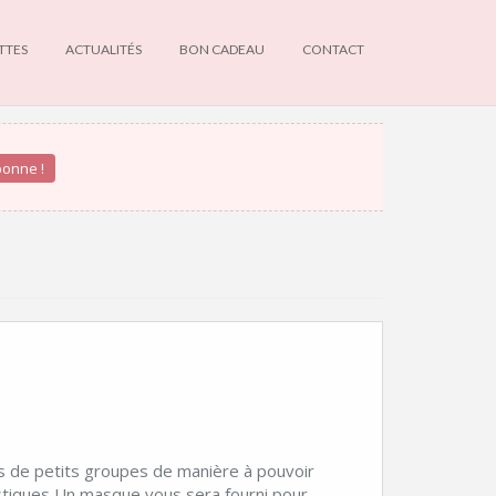
TTES
ACTUALITÉS
BON CADEAU
CONTACT
NEWS
INFOS DU MOMENT
s de petits groupes de manière à pouvoir
stiques Un masque vous sera fourni pour