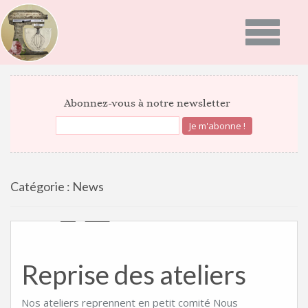
Toggle
navigatio
ACCUEIL
Abonnez-vous à notre newsletter
PRÉSENTATION
PROGRAMMES
Catégorie :
News
GALERIE PHOTO
RECETTES
ACTUALITÉS
Reprise des ateliers
NEWS
BON CADEAU
INFOS DU MOMENT
Nos ateliers reprennent en petit comité Nous