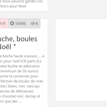
s Vous pourrez garder vos
tions pour Noel
019
10h00
49 €
uche, boules
oël *
e bûche haute couture….. à
r pour noël 6/8 parts (Le
cette buche en pâtisserie
n minimum de 50 euros)
urrez la conserver pour
fection de boules de noël
at ( blanc, noir ,lait) qui
arnies de délicieuses
chocolat noir, dulcey et
nsi que des …