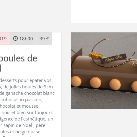
019
18h00
39 €
boules de
l
 desserts pour épater vos
, de jolies boules de 9cm
de ganache chocolat blanc,
ramboise ou passion,
chocolat et mousse
 noir et bien sur toujours
igence de l’esthétique, un
or sapin de Noël , père
ules et neige qui se