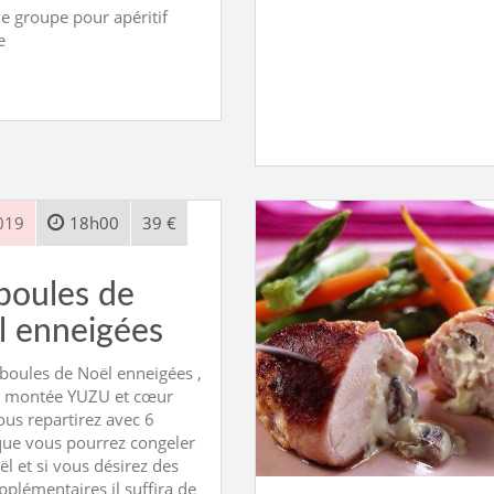
de groupe pour apéritif
e
019
18h00
39 €
boules de
l enneigées
 boules de Noël enneigées ,
 montée YUZU et cœur
ous repartirez avec 6
que vous pourrez congeler
l et si vous désirez des
pplémentaires il suffira de