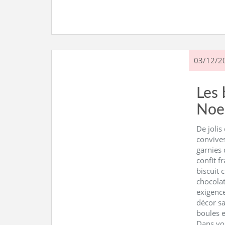
03/12/2
Les 
Noe
De jolis
convives
garnies 
confit f
biscuit 
chocolat
exigence
décor sa
boules e
Dans vo