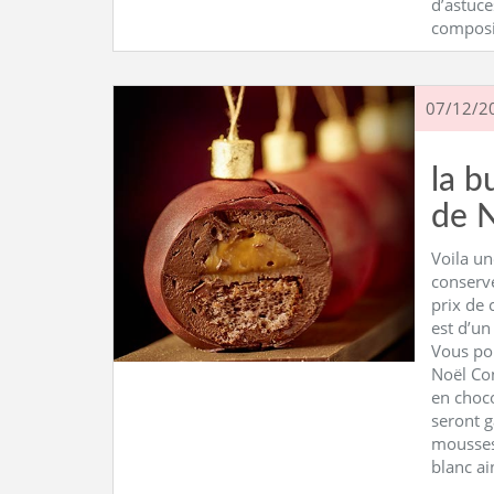
d’astuce
composi
07/12/2
la b
de N
Voila un
conserve
prix de 
est d’u
Vous po
Noël Con
en chocol
seront g
mousses 
blanc ai