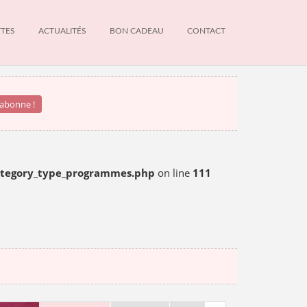
TTES
ACTUALITÉS
BON CADEAU
CONTACT
NEWS
INFOS DU MOMENT
ategory_type_programmes.php
on line
111