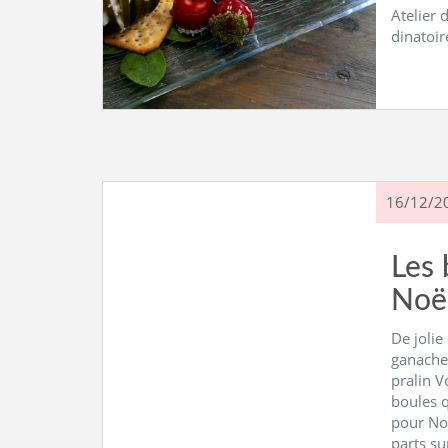
Atelier 
dinatoir
16/12/2
Les 
Noë
De jolie
ganache
pralin V
boules 
pour Noë
parts su