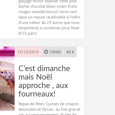
glaçage miroir Réaliser cette jolie
bûche chocolat blanc insert fruits
rouges semelle biscuit citron vert
dans un moule réutilisable à l’infini
d’une valeur de 23 euros que vous
emporterez a conserver pour Noel
8/10 parts
15/12/2019
10h00
49 €
C’est dimanche
mais Noël
approche , aux
fourneaux!
Repas de fêtes: Cuisses de chapon
désossées et farcies au foie gras et
ses accompagnements: Purée de