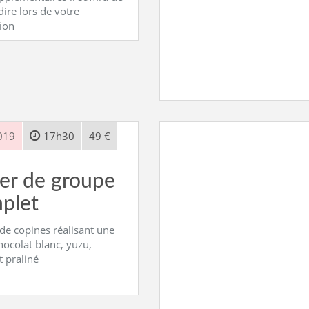
dire lors de votre
ion
019
17h30
49 €
ier de groupe
plet
de copines réalisant une
ocolat blanc, yuzu,
 praliné