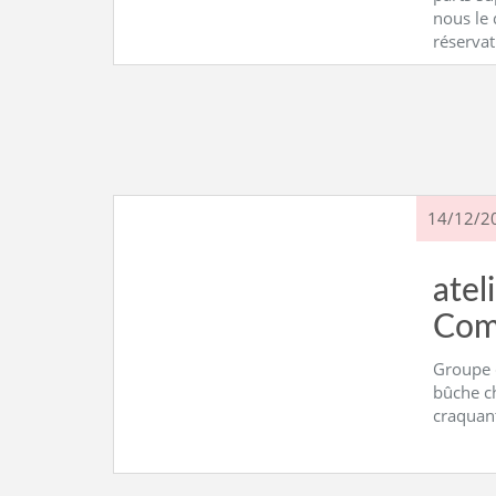
nous le 
réservat
14/12/2
atel
Com
Groupe 
bûche ch
craquant