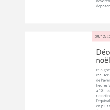
dévorent
déposer
09/12/2
Déc
noël
rejoign
réaliser
de l’av
heures 
à 18h s
repartir
l’équival
en plus 