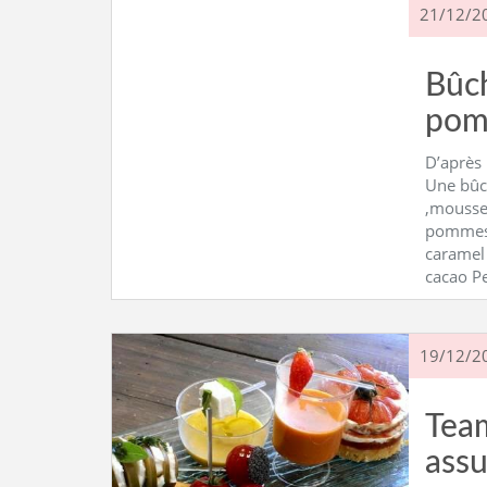
21/12/2
Bûch
pom
D’après 
Une bûc
,mousse
pommes 
caramel 
cacao Pe
19/12/2
Team
assu