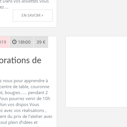
 Dans vos assiettes vous
ez …
EN SAVOIR +
019
18h00
39 €
orations de
ez nous pour apprendre à
 centre de table, couronne
ent, bougies…… pendant 2
Vous pourrez venir de 10h
elon vos dispos Vous
ez avec vos réalisations ,
ent du prix de l’atelier avec
tout plein d’idées et