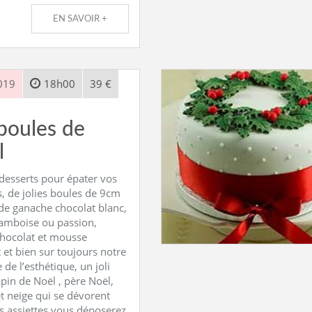
EN SAVOIR +
019
18h00
39 €
boules de
l
 desserts pour épater vos
, de jolies boules de 9cm
de ganache chocolat blanc,
ramboise ou passion,
chocolat et mousse
 et bien sur toujours notre
 de l’esthétique, un joli
pin de Noël , père Noël,
t neige qui se dévorent
s assiettes vous déposerez