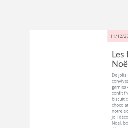
11/12/2
Les 
Noë
De jolis
convives
garnies 
confit f
biscuit 
chocolat
notre ex
joli déc
Noël, bo