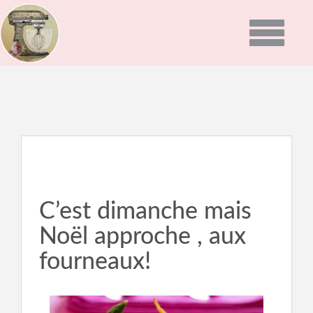
Toggle
navigatio
ACCUEIL
PRÉSENTATION
PROGRAMMES
GALERIE PHOTO
C’est dimanche mais
Noël approche , aux
RECETTES
fourneaux!
ACTUALITÉS
NEWS
BON CADEAU
INFOS DU MOMENT