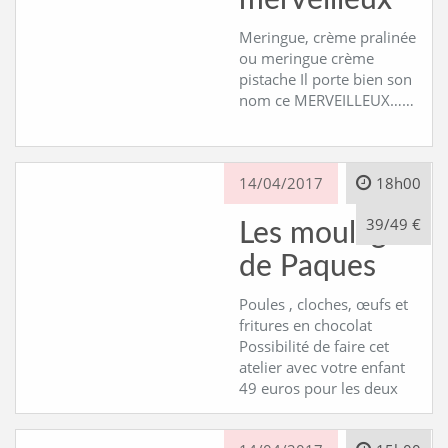
merveilleux
Meringue, crème pralinée
ou meringue crème
pistache Il porte bien son
nom ce MERVEILLEUX……
14/04/2017
18h00
39/49 €
Les moulages
de Paques
Poules , cloches, œufs et
fritures en chocolat
Possibilité de faire cet
atelier avec votre enfant
49 euros pour les deux