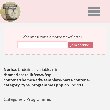
Toggle
navigatio
ACCUEIL
Abonnez-vous à notre newsletter
PRÉSENTATION
PROGRAMMES
GALERIE PHOTO
Notice
: Undefined variable: n in
/home/lesatelib/www/wp-
content/themes/adv/template-parts/content-
RECETTES
category_type_programmes.php
on line
111
ACTUALITÉS
NEWS
Catégorie :
Programmes
BON CADEAU
INFOS DU MOMENT