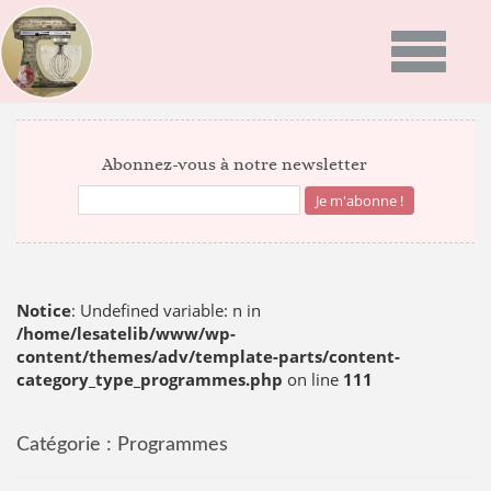
Toggle
navigatio
ACCUEIL
Abonnez-vous à notre newsletter
PRÉSENTATION
PROGRAMMES
GALERIE PHOTO
Notice
: Undefined variable: n in
/home/lesatelib/www/wp-
content/themes/adv/template-parts/content-
RECETTES
category_type_programmes.php
on line
111
ACTUALITÉS
NEWS
Catégorie :
Programmes
BON CADEAU
INFOS DU MOMENT