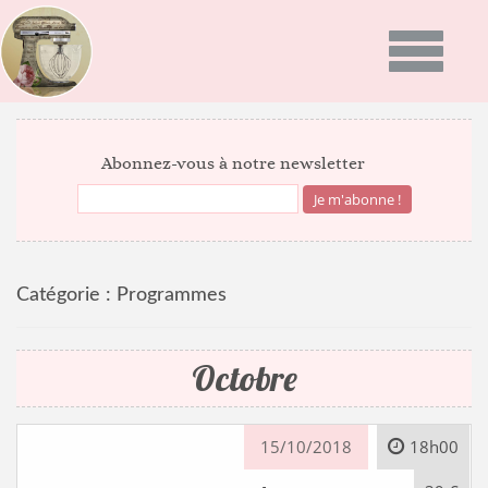
Toggle
navigatio
ACCUEIL
Abonnez-vous à notre newsletter
PRÉSENTATION
PROGRAMMES
Catégorie :
Programmes
GALERIE PHOTO
RECETTES
Octobre
ACTUALITÉS
NEWS
15/10/2018
18h00
BON CADEAU
INFOS DU MOMENT