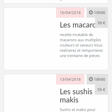
16/04/2018
10h00
39 €
Les macarons
recette inratable de
macarons aux multiples
couleurs et saveurs Vous
réaliserez et remporterez
une trentaine de pièces
13/04/2018
18h00
55 €
Les sushis et
makis
Sushis et makis pour