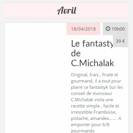
Avril
CONTACT
18/04/2018
10h00
39 €
Le fantastyk
de
C.Michalak
Original, frais , fruité et
gourmand, il a tout pour
plaire ce fantastyk Sur les
conseil de monsieur
C.Michalak voila une
recette simple , facile et
irrésistible Framboise,
pistache, amandes……. A
emporter pour 6/8
gourmands