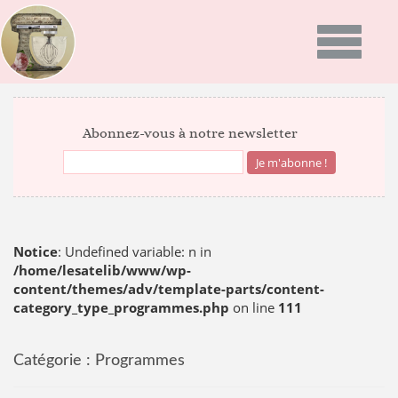
Toggle
navigatio
ACCUEIL
Abonnez-vous à notre newsletter
PRÉSENTATION
PROGRAMMES
GALERIE PHOTO
Notice
: Undefined variable: n in
/home/lesatelib/www/wp-
content/themes/adv/template-parts/content-
RECETTES
category_type_programmes.php
on line
111
ACTUALITÉS
NEWS
Catégorie :
Programmes
BON CADEAU
INFOS DU MOMENT