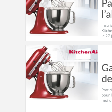
Pa
l’
Inscri
Kitche
le 27 
Ga
de
Partic
pour l
moi u