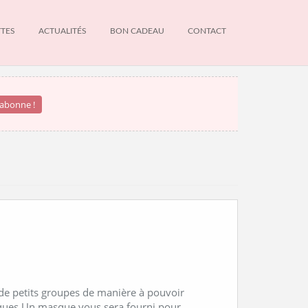
TTES
ACTUALITÉS
BON CADEAU
CONTACT
NEWS
INFOS DU MOMENT
 de petits groupes de manière à pouvoir
tiques Un masque vous sera fourni pour