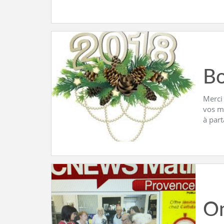
Bo
Merci
vos m
à par
On