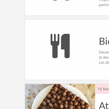
partic
Bi
Décemb
et des
Les d
16 No
At