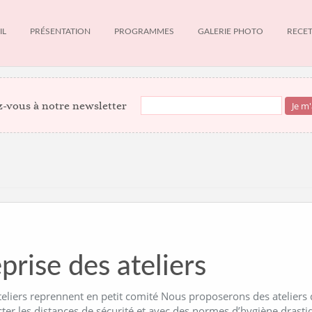
IL
PRÉSENTATION
PROGRAMMES
GALERIE PHOTO
RECE
-vous à notre newsletter
prise des ateliers
teliers reprennent en petit comité Nous proposerons des ateliers
cter les distances de sécurité et avec des normes d’hygiène dras