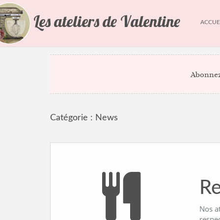
Les ateliers de Valentine
ACCUE
Abonnez
Catégorie :
News
Re
Nos a
respe