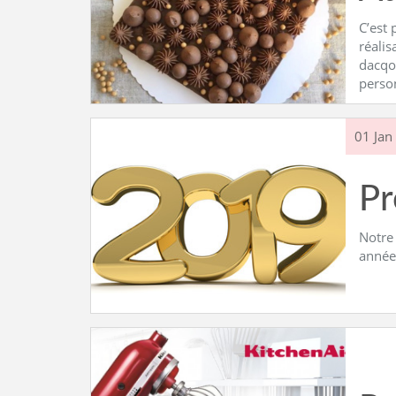
C’est 
réalis
dacqou
perso
01 Jan
P
Notre 
année