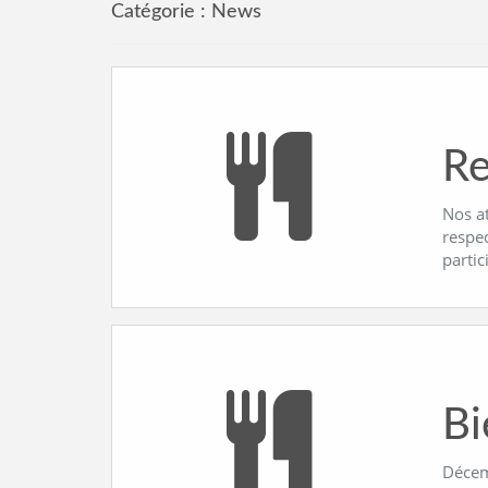
Catégorie :
News
Re
Nos a
respe
partic
Bi
Décemb