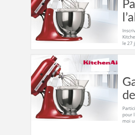
Pa
l’
Inscri
Kitche
le 27 
Ga
de
Partic
pour l
moi u