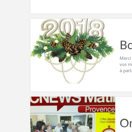
Bo
Merci
vos m
à par
On