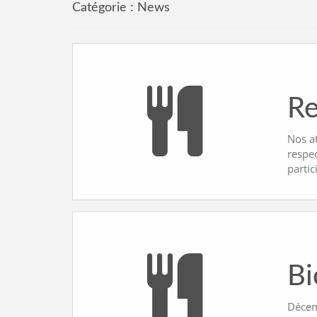
Catégorie :
News
Re
Nos a
respe
partic
Bi
Décemb