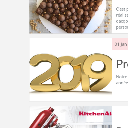
C’est 
réalis
dacqou
perso
01 Jan
P
Notre 
année