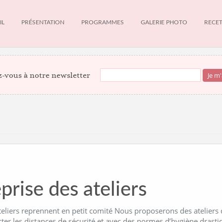
IL
PRÉSENTATION
PROGRAMMES
GALERIE PHOTO
RECE
-vous à notre newsletter
prise des ateliers
teliers reprennent en petit comité Nous proposerons des ateliers
cter les distances de sécurité et avec des normes d’hygiène dras