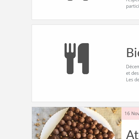
partic
Bi
Décemb
et des
Les d
16 No
At