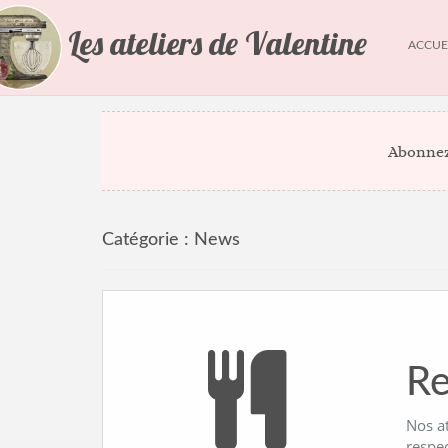
Les ateliers de Valentine
ACCUE
Abonnez
Catégorie :
News
Re
Nos a
respe