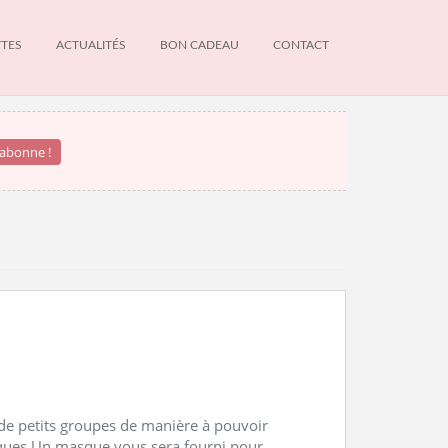
TTES
ACTUALITÉS
BON CADEAU
CONTACT
NEWS
INFOS DU MOMENT
 de petits groupes de manière à pouvoir
tiques Un masque vous sera fourni pour