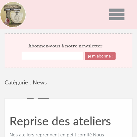
Toggle
navigatio
ACCUEIL
Abonnez-vous à notre newsletter
PRÉSENTATION
PROGRAMMES
Catégorie :
News
GALERIE PHOTO
RECETTES
ACTUALITÉS
Reprise des ateliers
NEWS
BON CADEAU
INFOS DU MOMENT
Nos ateliers reprennent en petit comité Nous