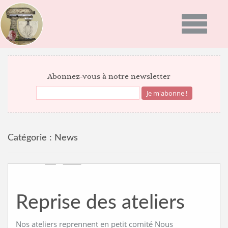
Toggle
navigatio
ACCUEIL
Abonnez-vous à notre newsletter
PRÉSENTATION
PROGRAMMES
Catégorie :
News
GALERIE PHOTO
RECETTES
ACTUALITÉS
Reprise des ateliers
NEWS
BON CADEAU
INFOS DU MOMENT
Nos ateliers reprennent en petit comité Nous