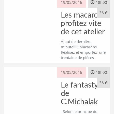
19/05/2016
18h00
36 €
Les macarons
profitez vite
de cet atelier
Ajout de dernière
minute!!!!! Macarons
Réalisez et emportez une
trentaine de pièces
19/05/2016
18h00
36 €
Le fantastyk
de
C.Michalak
Selon le principe du