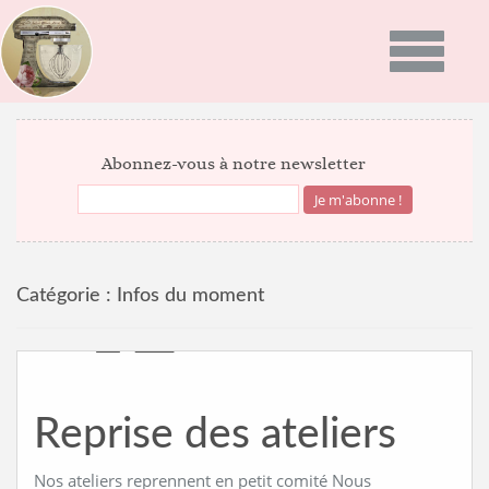
Toggle
navigatio
ACCUEIL
Abonnez-vous à notre newsletter
PRÉSENTATION
PROGRAMMES
Catégorie :
Infos du moment
GALERIE PHOTO
RECETTES
ACTUALITÉS
Reprise des ateliers
NEWS
BON CADEAU
INFOS DU MOMENT
Nos ateliers reprennent en petit comité Nous