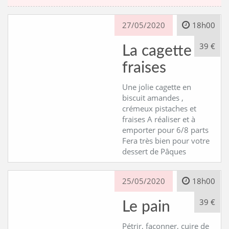
27/05/2020
18h00
39 €
La cagette de
fraises
Une jolie cagette en
biscuit amandes ,
crémeux pistaches et
fraises A réaliser et à
emporter pour 6/8 parts
Fera très bien pour votre
dessert de Pâques
25/05/2020
18h00
39 €
Le pain
Pétrir, façonner, cuire de