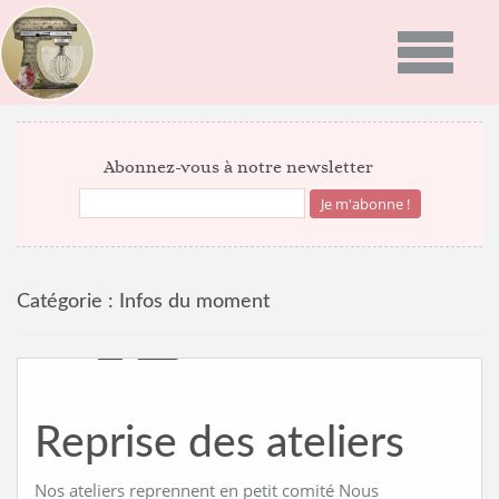
Toggle
navigatio
ACCUEIL
Abonnez-vous à notre newsletter
PRÉSENTATION
PROGRAMMES
Catégorie :
Infos du moment
GALERIE PHOTO
RECETTES
ACTUALITÉS
Reprise des ateliers
NEWS
BON CADEAU
INFOS DU MOMENT
Nos ateliers reprennent en petit comité Nous