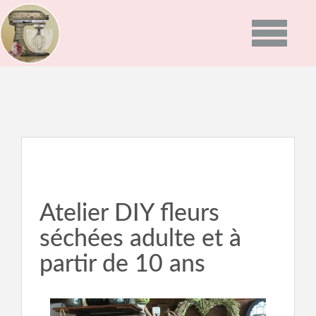
Toggle
navigatio
ACCUEIL
PRÉSENTATION
PROGRAMMES
GALERIE PHOTO
Atelier DIY fleurs
séchées adulte et à
RECETTES
partir de 10 ans
ACTUALITÉS
NEWS
BON CADEAU
INFOS DU MOMENT