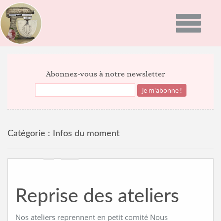
Toggle
navigatio
ACCUEIL
Abonnez-vous à notre newsletter
PRÉSENTATION
PROGRAMMES
Catégorie :
Infos du moment
GALERIE PHOTO
RECETTES
ACTUALITÉS
Reprise des ateliers
NEWS
BON CADEAU
INFOS DU MOMENT
Nos ateliers reprennent en petit comité Nous