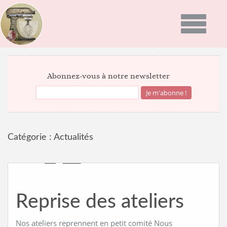
Toggle
navigatio
ACCUEIL
Abonnez-vous à notre newsletter
PRÉSENTATION
PROGRAMMES
Catégorie :
Actualités
GALERIE PHOTO
RECETTES
ACTUALITÉS
Reprise des ateliers
NEWS
BON CADEAU
INFOS DU MOMENT
Nos ateliers reprennent en petit comité Nous