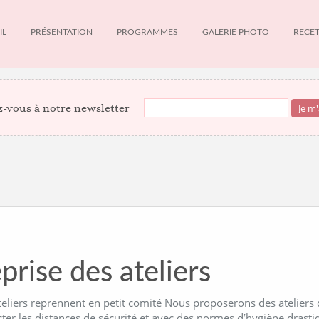
IL
PRÉSENTATION
PROGRAMMES
GALERIE PHOTO
RECE
-vous à notre newsletter
prise des ateliers
teliers reprennent en petit comité Nous proposerons des ateliers
cter les distances de sécurité et avec des normes d’hygiène dras