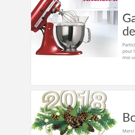
Ga
de
Partic
pour l
moi u
Bo
Merci