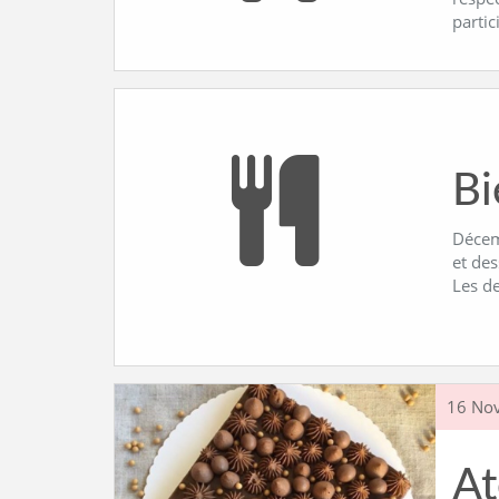
partic
Bi
Décemb
et des
Les d
16 No
At