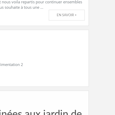
t nous voila repartis pour continuer ensembles
us souhaite à tous une …
EN SAVOIR +
alimentation 2
inées aux jardin de