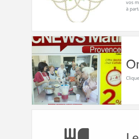
vos m
à par
On
Clique
Le