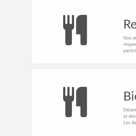
Re
Nos a
respe
partic
Bi
Décemb
et des
Les d