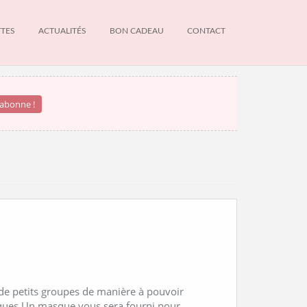
TTES
ACTUALITÉS
BON CADEAU
CONTACT
NEWS
INFOS DU MOMENT
 de petits groupes de manière à pouvoir
tiques Un masque vous sera fourni pour