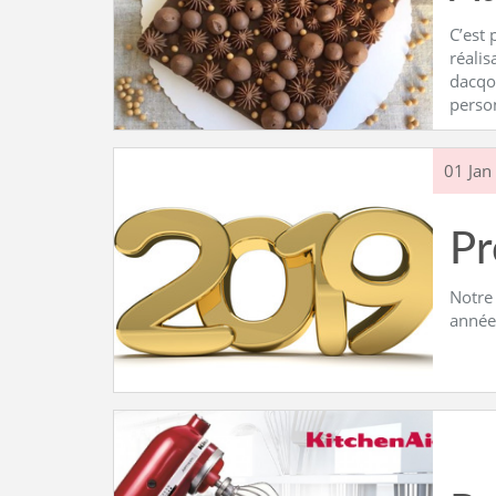
C’est 
réalis
dacqou
perso
01 Jan
P
Notre 
année