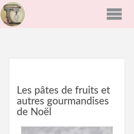
Toggle
navigatio
ACCUEIL
PRÉSENTATION
PROGRAMMES
GALERIE PHOTO
Les pâtes de fruits et
autres gourmandises
RECETTES
de Noël
ACTUALITÉS
NEWS
BON CADEAU
INFOS DU MOMENT