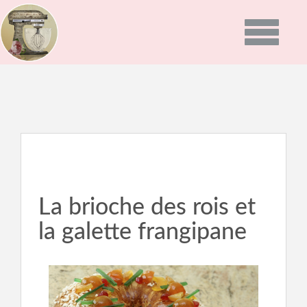
Toggle
navigatio
ACCUEIL
PRÉSENTATION
PROGRAMMES
GALERIE PHOTO
La brioche des rois et
la galette frangipane
RECETTES
ACTUALITÉS
NEWS
BON CADEAU
INFOS DU MOMENT